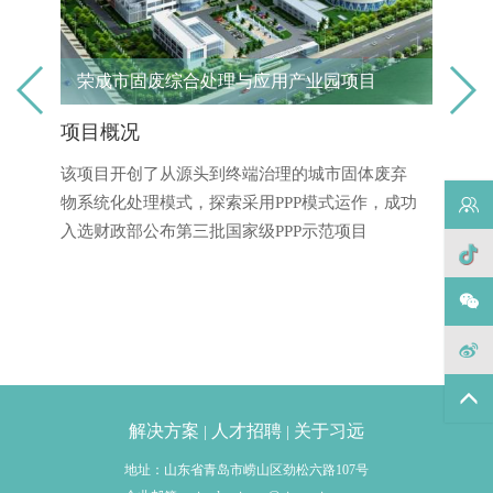
资讯动态
荣成市固废综合处理与应用产业园项目
青
项目概况
项目
项目的
该项目开创了从源头到终端治理的城市固体废弃
建筑面
关于习远
物系统化处理模式，探索采用PPP模式运作，成功
客服：4
项目功
入选财政部公布第三批国家级PPP示范项目
，将
待中心
标文
阶段
解决方案
人才招聘
关于习远
|
|
地址：山东省青岛市崂山区劲松六路107号