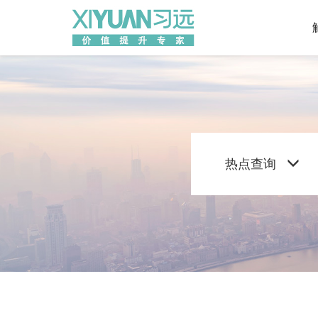
园
策
区
P
设
新
全
B
信
B
管
按
智
绩
热点查询
投
混