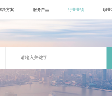
解决方案
服务产品
行业业绩
职业
区开发酝酿及决策阶段综合解决方案
划咨询
域建设
工程咨询
土地
PPP咨
全过
人才
PP项目全过程解决方案
计服务
基建
设计成本优化及咨询
特许
造价
管理
人才
过程工程咨询解决方案
IM咨询
息数字技术
IT管理咨询
超大
投融
工程
IM全生命周期综合解决方案
理咨询
领域
法务咨询
信息
财务
按服
慧征收管理综合解决方案
效评价
全过程工程咨询
资产
混改
融资专项解决方案
建设
合所有制改革解决方案