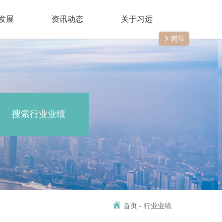
发展
资讯动态
关于习远
岗位
高效利用综合解决方案
询
程工程咨询
发展
习远动态
规划设计&建筑设计
企业简介
经营项目解决方案
咨询
运营
招聘
我们的观点
招采顾问
党建文化
项目开发成本管控解决方案
资顾问服务
业态
习远出品
评估咨询
化规划和建设解决方案
咨询
务
品牌咨询
可视化运营管理解决方案
全过程咨询
征收项目管理咨询及服务
搜索行业业绩
项目绩效管理解决方案
首页
-
行业业绩